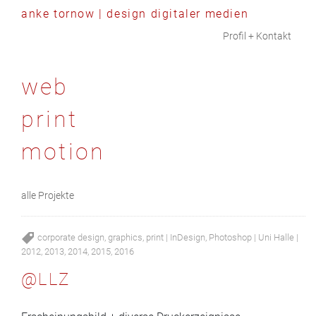
anke tornow | design digitaler medien
Skip to content
Profil + Kontakt
web
print
motion
alle Projekte
corporate design
,
graphics
,
print
|
InDesign
,
Photoshop
|
Uni Halle
|
2012
,
2013
,
2014
,
2015
,
2016
@LLZ