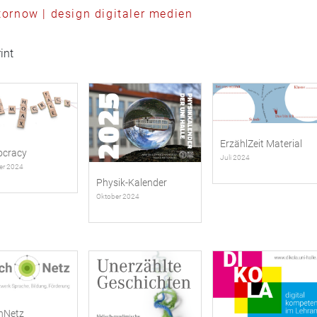
tornow | design digitaler medien
int
ErzählZeit Material
cracy
Juli 2024
er 2024
Physik-Kalender
Oktober 2024
hNetz