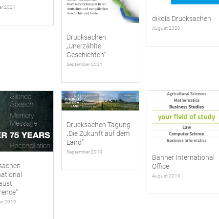
r 2021
dikola Drucksachen
August 2020
Drucksachen
„Unerzählte
Geschichten“
September 2021
Drucksachen Tagung
„Die Zukunft auf dem
Land”
September 2019
Banner International
sachen
Office
national
August 2019
aust
rence“
er 2019