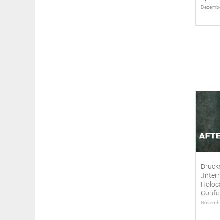
Dezembe
Druck
„Inter
Holoc
Confe
Novemb