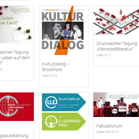
Drucksachen Tagung
„Kleinstadtliteratur“
sachen Tagung
März 2017
s Leben auf dem
?”
KulturDialog –
Broschüre
18
März 2018
Fabulatorium
Dezember 2014
gsausstattung