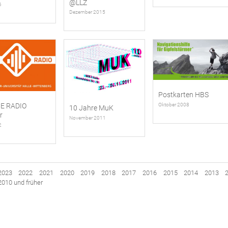
@LLZ
6
Dezember 2015
Postkarten HBS
Oktober 2008
E RADIO
10 Jahre MuK
r
November 2011
2
2023
2022
2021
2020
2019
2018
2017
2016
2015
2014
2013
2010 und früher