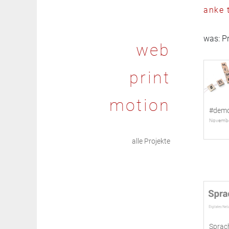
anke 
was:
Pr
web
print
motion
#demo
Novemb
alle Projekte
Sprac