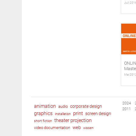
Juli 201
ONLIN
Maste
Mai 201
2024
animation
corporate design
audio
2011
graphics
print
screen design
installation
theater projection
short fiction
web
video documentation
wissen