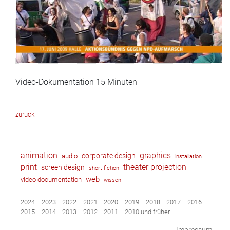
Video-Dokumentation 15 Minuten
zurück
animation
graphics
corporate design
audio
installation
print
theater projection
screen design
short fiction
web
video documentation
wissen
2024
2023
2022
2021
2020
2019
2018
2017
2016
2015
2014
2013
2012
2011
2010 und früher