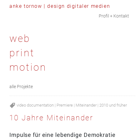
anke tornow | design digitaler medien
Skip to content
Profil + Kontakt
web
print
motion
alle Projekte
video documentation
|
Premiere
|
Miteinander
|
2010 und früher
10 Jahre Miteinander
Impulse für eine lebendige Demokratie